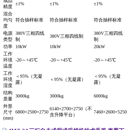
成品
±1%
±1%
±1%
精度
混合
均匀
符合抽样标准
符合抽样标准
符合抽样标准
度
电源
380V三相四线
380V三相四线
380V三相四线制
类型
制
制
功率
10kW
10kW
20kW
工作
环境
-20～+45℃
-20～+45℃
-20～+45℃
温度
工作
＜95%（无凝
＜95%（无凝
环境
＜95%（无凝露）
露）
露）
湿度
结构
3000kg
3000kg
6000kg
质量
外形
6140×2700×2750（不
6800×2500×2750
7460×2600×5250
尺寸
含升降平台）
(mm)