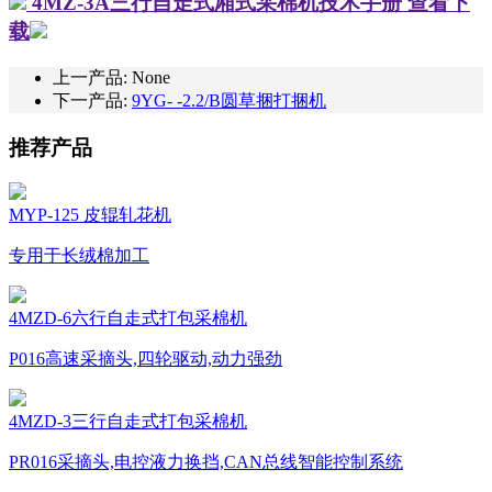
4MZ-3A三行自走式厢式采棉机技术手册
查看下
载
上一产品: None
下一产品:
9YG- -2.2/B圆草捆打捆机
推荐产品
MYP-125 皮辊轧花机
专用于长绒棉加工
4MZD-6六行自走式打包采棉机
P016高速采摘头,四轮驱动,动力强劲
4MZD-3三行自走式打包采棉机
PR016采摘头,电控液力换挡,CAN总线智能控制系统