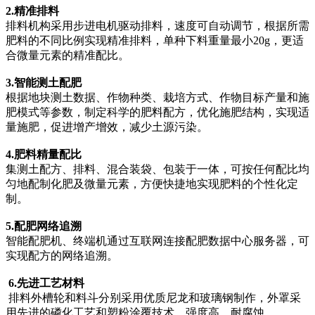
2.精准排料
排料机构采用步进电机驱动排料，速度可自动调节，根据所需
肥料的不同比例实现精准排料，单种下料重量最小20g，更适
合微量元素的精准配比。
3.智能测土配肥
根据地块测土数据、作物种类、栽培方式、作物目标产量和施
肥模式等参数，制定科学的肥料配方，优化施肥结构，实现适
量施肥，促进增产增效，减少土源污染。
4.肥料精量配比
集测土配方、排料、混合装袋、包装于一体，可按任何配比均
匀地配制化肥及微量元素，方便快捷地实现肥料的个性化定
制。
5.配肥网络追溯
智能配肥机、终端机通过互联网连接配肥数据中心服务器，可
实现配方的网络追溯。
6.先进工艺材料
排料外槽轮和料斗分别采用优质尼龙和玻璃钢制作，外罩采
用先进的磷化工艺和塑粉涂覆技术，强度高，耐腐蚀。