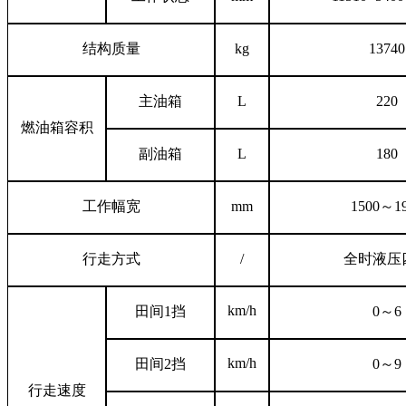
结构质量
kg
13740
主油箱
L
220
燃油箱容积
副油箱
L
180
工作幅宽
mm
1500～1
行走方式
/
全时液压
km/h
田间
1挡
0～6
km/h
田间
2挡
0～9
行走速度