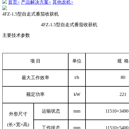
首页>
产品解决方案>
其他农机>
4FZ-1.5型自走式番茄收获机
4FZ-1.5型自走式番茄收获机
主要技术参数
项
目
单位
规
格
t/h
80
最大工作效率
额定功率
kW
221
运输状态
mm
11510
×
3490
外形尺寸
(长×宽×高)
工作状态
mm
11510
×
5400