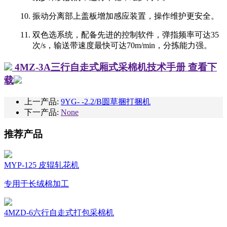
10. 振动分离部上盖板增加感应装置，操作维护更安全。
11.
双色选系统，配备先进的控制软件，弹指频率可达
35
次/s，输送带速度最快可达70m/min，分拣能力强。
4MZ-3A三行自走式厢式采棉机技术手册
查看下
载
上一产品:
9YG- -2.2/B圆草捆打捆机
下一产品:
None
推荐产品
MYP-125 皮辊轧花机
专用于长绒棉加工
4MZD-6六行自走式打包采棉机