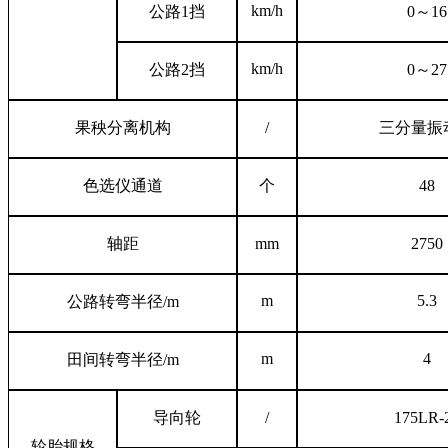
km/h
公路
1挡
0～16
km/h
公路
2挡
0～27
果秧分离机构
/
三分量振
色选仪通道
个
48
轴距
mm
2750
m
5.3
公路转弯半径
/m
m
4
田间转弯半径
/m
导向轮
/
175LR-
轮胎规格