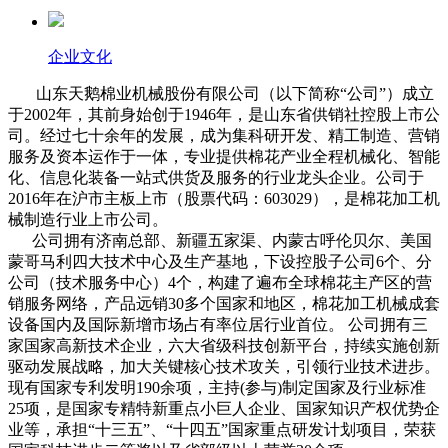
企业文化
山东天鹅棉业机械股份有限公司（以下简称“公司”）成立
于2002年，其前身始创于1946年，是山东省供销社控股上市公
司。经过七十余年的发展，成为集科研开发、精工制造、营销
服务及资本运作于一体，专业提供棉花产业全程机械化、智能
化、信息化装备一站式供货及服务的行业龙头企业。公司于
2016年在沪市主板上市（股票代码：603029），是棉花加工机
械制造行业上市公司。
公司拥有济南总部、新疆五家渠、内蒙古呼伦贝尔、美国
蒙哥马利四大技术中心及生产基地，下设控股子公司6个、分
公司（技术服务中心）4个，构建了遍布全球棉花主产区的营
销服务网络，产品远销30多个国家和地区，棉花加工机械成套
设备国内及国际新增市场占有率位居行业首位。 公司拥有三
家国家高新技术企业，六大省级科技创新平台，持续实施创新
驱动发展战略，加大关键核心技术攻关，引领行业技术进步。
现有国家专利发明190余项，主持(参与)制定国家及行业标准
25项，是国家专精特新重点小巨人企业、国家知识产权优势企
业等，承担“十三五”、“十四五”国家重点研发计划项目，荣获