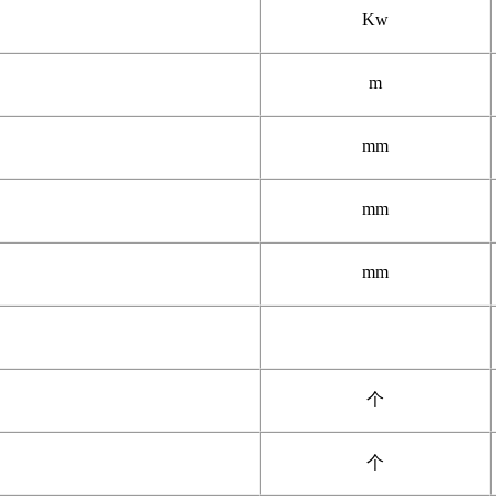
Kw
m
mm
mm
mm
个
个