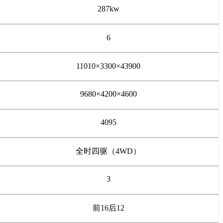
287kw
6
11010
×
3300
×43900
9680
×
4200
×
4600
4095
全时四驱（4WD）
3
前
16
后
12