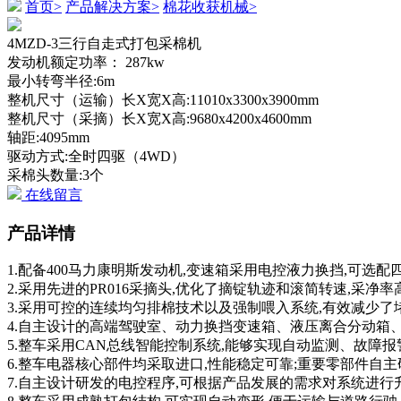
首页>
产品解决方案>
棉花收获机械>
4MZD-3三行自走式打包采棉机
发动机额定功率： 287kw
最小转弯半径:6m
整机尺寸（运输）长X宽X高:11010x3300x3900mm
整机尺寸（采摘）长X宽X高:9680x4200x4600mm
轴距:4095mm
驱动方式:
全时四驱（4WD）
采棉头数量:3个
在线留言
产品详情
1.配备400马力康明斯发动机,变速箱采用电控液力换挡,可选配
2.采用先进的PR016采摘头,优化了摘锭轨迹和滚简转速,采净
3.采用可控的连续均匀排棉技术以及强制喂入系统,有效减少了
4.自主设计的高端驾驶室、动力换挡变速箱、液压离合分动箱
5.整车采用CAN总线智能控制系统,能够实现自动监测、故障报
6.整车电器核心部件均采取进口,性能稳定可靠;重要零部件自主
7.自主设计研发的电控程序,可根据产品发展的需求对系统进行