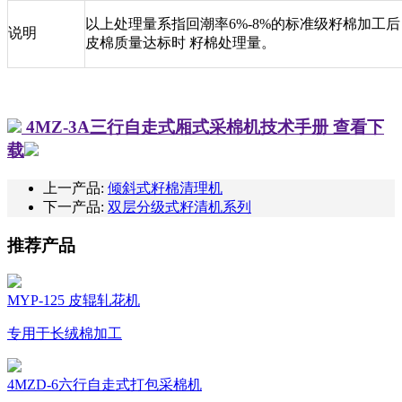
以上处理量系指回潮率
6%-8%
的标准级籽棉加工后
说明
皮棉质量达标时 籽棉处理量。
4MZ-3A三行自走式厢式采棉机技术手册
查看下
载
上一产品:
倾斜式籽棉清理机
下一产品:
双层分级式籽清机系列
推荐产品
MYP-125 皮辊轧花机
专用于长绒棉加工
4MZD-6六行自走式打包采棉机