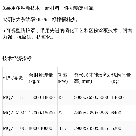
3.
采用多种新技术、新材料，性能稳定可靠。
4.
清除大杂效率≥
85%
，籽棉损耗少。
5.可视型防护罩，采用先进的磷化工艺和塑粉涂覆技术，附着
力强、抗腐蚀、抗氧化。
技术经济指标
外形尺寸
(
长
x
宽
x
台时处理量
功率
结构质量
机型
/
参数
(kg/h)
(kW)
高
) (mm)
(kg)
MQZT-18
15000-18000
45
5000x2650x5000
14000
MQZT-15C
12000-15000
22
4400x2350x3885
6400
MQZT-10C
8000-10000
18.5
3900x2350x3885
5200