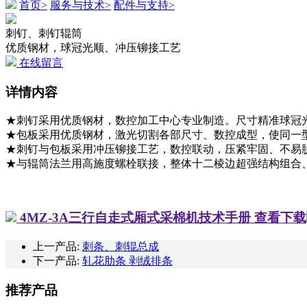
首页>
服务与技术>
配件与支持>
刺钉、刺钉辊筒
优质钢材，球冠光顺、冲压铆接工艺
在线留言
详情内容
★
刺钉采用优质钢材，数控加工中心专业制造。尺寸精准球冠
★
包板采用优质钢材，激光切割各部尺寸、数控成型，使同一
★
刺钉与包板采用冲压铆接工艺，数控联动，压紧牢固、不易
★
与辊筒法兰用高施度螺栓联接，整体十二棱边超强结构组合
4MZ-3A三行自走式厢式采棉机技术手册
查看下载
上一产品:
刺条、刺辊总成
下一产品:
轧花肋条 剥绒排条
推荐产品