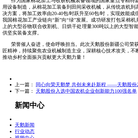
作为国家棉花加工与收获机械装备领域的国家重点专精特新
用设备制造，从棉花加工装备到田间采收机械，从传统农机到
决方案，将加工效率由20-40包/时跃升至60包/时，实现效
我国棉花加工产业链向“新”向“绿”发展。
成功研发打包采棉机
上的大型谷物联合收割机、日烘干处理量300吨以上的大型
供坚实装备支撑。
荣誉催人奋进，使命呼唤担当。此次天鹅股份新疆公司荣
匠精神，持续聚焦农业机械制造主业，深耕核心技术攻关，不
推动乡村全面振兴贡献更大天鹅力量！
上一篇：
同心向荣天鹅梦 共创未来赴新程 ——天鹅股份
下一篇：
天鹅股份入选中国农机企业创新能力100强名单
新闻中心
天鹅新闻
行业动态
视频中心