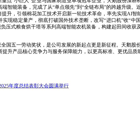
重点“小巨人”企业与国家制造业单项冠军企业，天鹅股份深耕
高端智能装备，完成了从
“单点领先”到“全链布局”的跨越升级。
能成倍提升，引领棉花加工技术开启新一轮技术革命
，率先实现
AI
并实现稳定量产，彻底打破国外技术垄断，
改写
“
进口机”收“中
智能负压式粮食烘干塔等系列高端智能农机装备，构建起田间收获
获全国五一劳动奖状，是公司发展的新起点更是新征程。天鹅股
断提升产品核心竞争力与服务保障能力，以更高标准、更优品质
2025年度总结表彰大会圆满举行