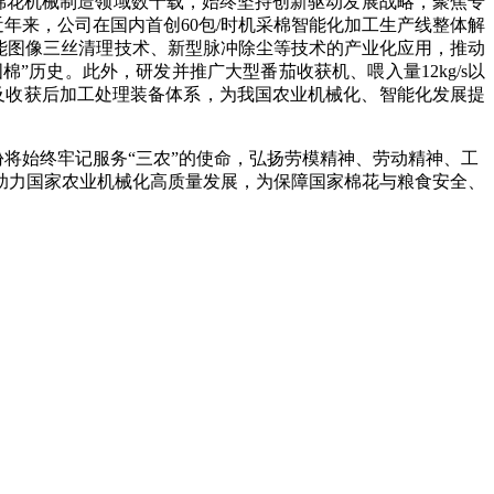
棉花机械制造领域数十载，
始终坚持创新驱动发展战略，聚焦专
近年来，公司在
国内首创
60包/时机采棉智能化加工生产线整体解
智能图像三丝清理技术、新型脉冲除尘等技术的产业化应用，推动
国棉”历史。此外，研发并推广大型番茄收获机、
喂入量
12kg/s以
及收获后加工处理装备体系，为我国农业机械化、智能化发展提
份将始终牢记
服务
“三农”
的使命，弘扬劳模精神、劳动精神、工
助力国家农业机械化高质量发展，为保障国家棉花与粮食安全、